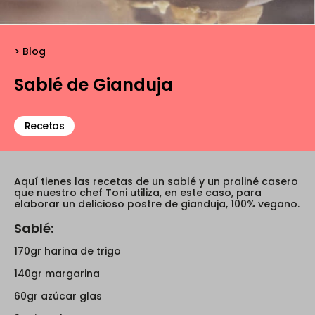
Blog
Sablé de Gianduja
Recetas
Aquí tienes las recetas de un sablé y un praliné casero
que nuestro chef Toni utiliza, en este caso, para
elaborar un delicioso postre de gianduja, 100% vegano.
Sablé:
170gr harina de trigo
140gr margarina
60gr azúcar glas