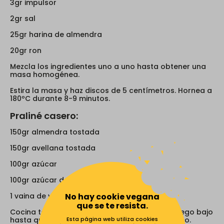
3gr impulsor
2gr sal
25gr harina de almendra
20gr ron
Mezcla los ingredientes uno a uno hasta obtener una
masa homogénea.
Estira la masa y haz discos de 5 centímetros. Hornea a
180ºC durante 8-9 minutos.
Praliné casero:
150gr almendra tostada
150gr avellana tostada
100gr azúcar
100gr azúcar de coco
No hay cookie vegana
1 vaina de vainilla
que se te resista.
Cocina todos los ingredientes en una olla a fuego bajo
Esta página web utiliza cookies
hasta que el azúcar haya caramelizado un poco.