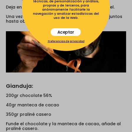
técnicas, de personalización y análisis,
propias y de terceros, para
Deja enfriar los ingredientes en una hoja de papel.
anónimamente facilitarle la
navegación y analizar estadísticas del
Una vez esté frío, tritura todos los ingredientes juntos
uso de la Web.
hasta obtener un praliné casero.
Aceptar
Preferencias de privacidad
Gianduja:
200gr chocolate 56%
40gr manteca de cacao
350gr praliné casero
Funde el chocolate y la manteca de cacao, añade al
praliné casero.