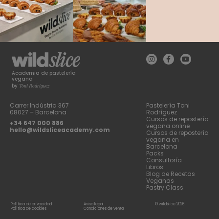
Academia de pastelería
vegana
Toni Rodríguez
by
Carrer Indústria 367
Pastelería Toni
08027 – Barcelona
Rodríguez
Cursos de repostería
+34 647 000 886
vegana online
hello@wildsliceacademy.com
Cursos de repostería
vegana en
Barcelona
Packs
Consultoría
Libros
Blog de Recetas
Veganas
Pastry Class
Política de privacidad
Aviso legal
© wildslice 2026
Política de cookies
Condiciones de venta