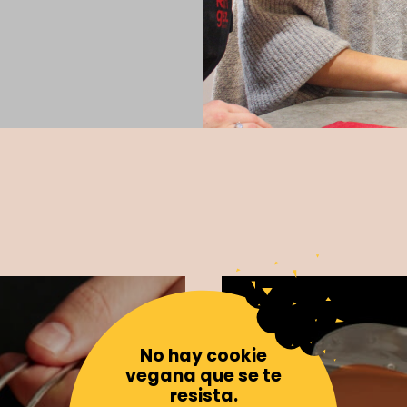
nline
a de la mano de Toni
encuentres. Desde técnicas
ear postres deliciosos y
clusivo. Aprende a tu
Cursos Plant-Based en Barcelona
No hay cookie
vegana que se te
resista.