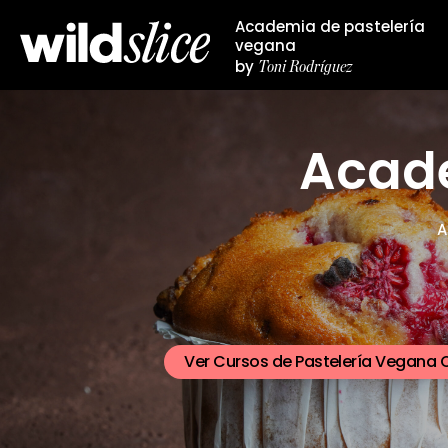
Academia de pastelería
vegana
Toni Rodríguez
by
Acad
A
Ver Cursos de Pastelería Vegana O