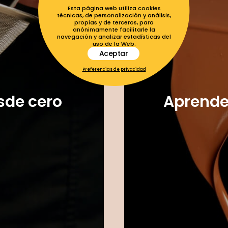
Esta página web utiliza cookies
técnicas, de personalización y análisis,
propias y de terceros, para
anónimamente facilitarle la
navegación y analizar estadísticas del
uso de la Web.
Aceptar
Preferencias de privacidad
sde cero
Aprende 