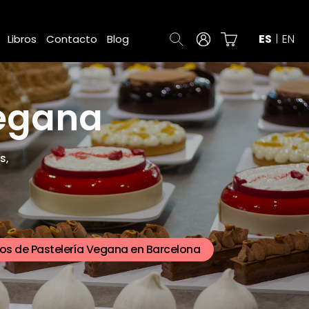
ES
EN
Libros
Contacto
Blog
egana
s,
os de Pastelería Vegana en Barcelona