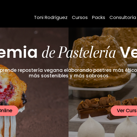
Toni Rodríguez
Cursos
Packs
Consultoría
de Pastelería
emia
V
prende repostería vegana elaborando postres más ético
más sostenibles y más sabrosos
nline
Ver Curs