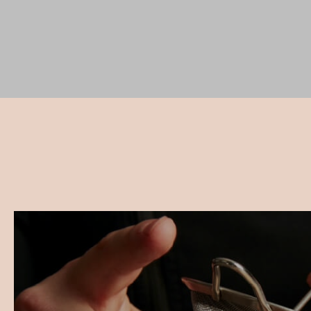
Cursos de Pastelería Vegana O
En nuestros
cursos online
, podrás aprender pastelería vegan
Rodríguez, chef pionero en el sector, sin importar dónde te 
básicas hasta elaboraciones avanzadas, descubrirás cómo cr
visualmente espectaculares, adaptados a un enfoque más in
ritmo y sin límites, desde cualquier rincón del mundo.