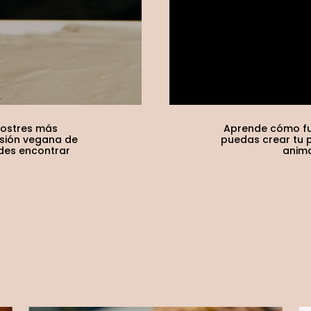
postres más
Aprende cómo fu
rsión vegana de
puedas crear tu p
edes encontrar
anima