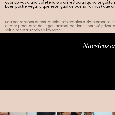
cuando vas a una cafetería o a un restaurante, no te gustarí
buen postre vegano que esté igual de bueno (o más) que un 
Sea por razones éticas, medioambientales o simplemente de 
comer productos de origen animal, no tienes porqué privarte
salud mental también importa!
Nuestros cu
Eres pastelero/a profesional pero no
sabes por dónde empezar para crear
postres sin huevo, leche, mantequilla o
gelatina.