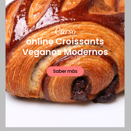
Curso
online
Croissants
Veganos Modernos
Saber más