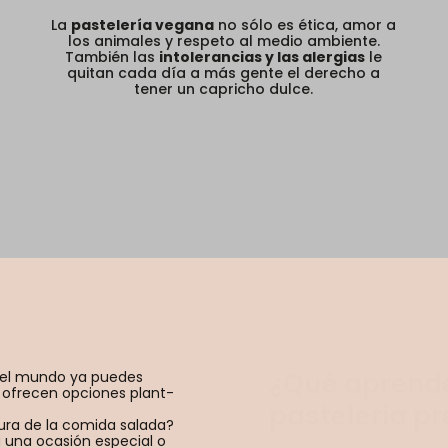
La
pastelería vegana
no sólo es ética, amor a
los animales y respeto al medio ambiente.
También las
intolerancias y las alergias
le
quitan cada día a más gente el derecho a
tener un capricho dulce.
¿Qué aprende
pastelería p
del mundo ya puedes
En nuestra academia, te 
 ofrecen opciones plant-
vegana. Aquí, aprenderás
descubrirás cómo sustit
tura de la comida salada?
y los animales, y dominar
 una ocasión especial o
frustraciones. ¡Prepárate