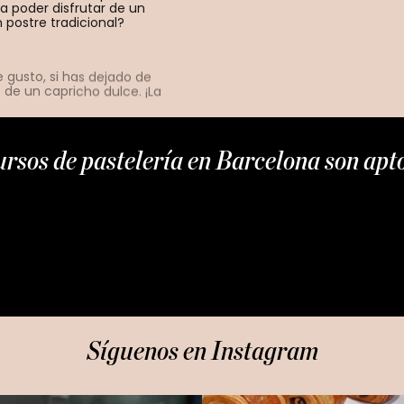
a poder disfrutar de un
postre tradicional?
gusto, si has dejado de
 de un capricho dulce. ¡La
rsos de pastelería en Barcelona son aptos
Eres estudiante de pastelería pero sólo te
han enseñado a elaborar postres con
ingredientes de origen animal y no sabes
como sustituirlos.
Síguenos en Instagram