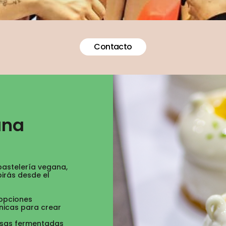
Contacto
ana
 pastelería vegana,
birás desde el
 opciones
nicas para crear
asas fermentadas