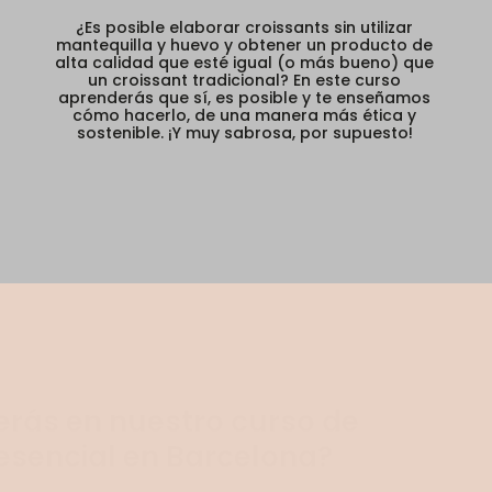
¿Es posible elaborar croissants sin utilizar
mantequilla y huevo y obtener un producto de
alta calidad que esté igual (o más bueno) que
un croissant tradicional? En este curso
aprenderás que sí, es posible y te enseñamos
cómo hacerlo, de una manera más ética y
sostenible. ¡Y muy sabrosa, por supuesto!
rás en nuestro curso de
resencial en Barcelona?
invitamos a explorar el fascinante mundo de la pastelería
 a desentrañar la magia detrás de cada ingrediente,
uirlos con opciones más respetuosas con el medio ambiente
ás la elaboración de postres veganos de forma sencilla y sin
 para endulzar tu vida de manera ética y deliciosa!