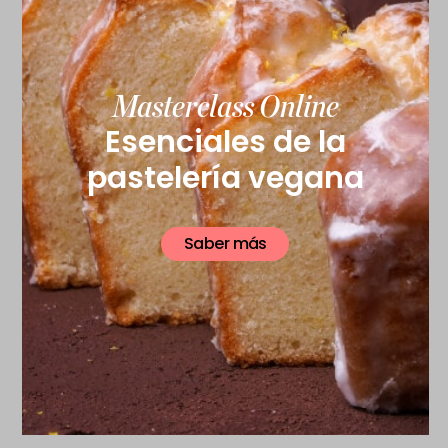
Masterclass Online
Esenciales de la
pastelería vegana
Saber más