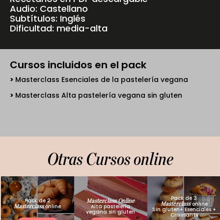
Audio: Castellano
Subtítulos: Inglés
Dificultad: media-alta
Cursos incluidos en el pack
Masterclass Esenciales de la pastelería vegana
Masterclass Alta pastelería vegana sin gluten
Otras Cursos online
Pack de 3
Pack de 2
Masterclass Online
Masterclass
online
Masterclass
online
Alta pastelería
Sin gluten+ Esenciales +
vegana sin gluten
Croissants